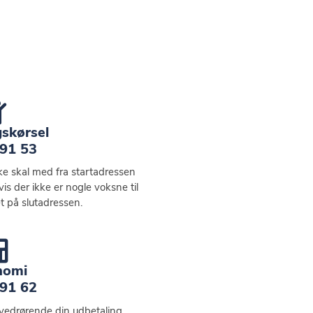
gskørsel
 91 53
ke skal med fra startadressen
hvis der ikke er nogle voksne til
t på slutadressen.
nomi
 91 62
vedrørende din udbetaling..