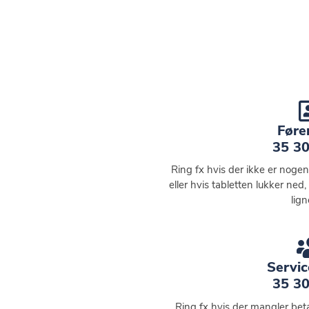
Fører
35 30
Ring fx hvis der ikke er nog
eller hvis tabletten lukker ne
lig
Servic
35 30
Ring fx hvis der mangler betal