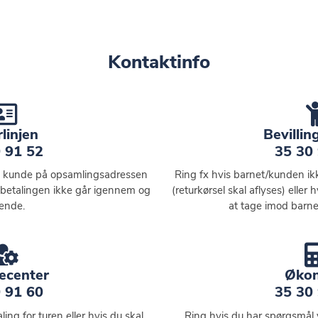
Kontaktinfo
linjen
Bevillin
 91 52
35 30
en kunde på opsamlingsadressen
Ring fx hvis barnet/kunden ik
d, betalingen ikke går igennem og
(returkørsel skal aflyses) eller 
nende.
at tage imod barne
ecenter
Øko
 91 60
35 30
ing for turen eller hvis du skal
Ring hvis du har spørgsmål 